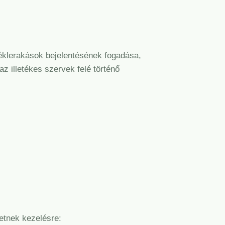
déklerakások bejelentésének fogadása,
az illetékes szervek felé történő
hetnek kezelésre: