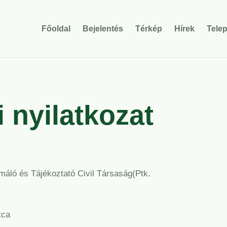
Főoldal
Bejelentés
Térkép
Hírek
Tele
 nyilatkozat
áló és Tájékoztató Civil Társaság(Ptk.
utca