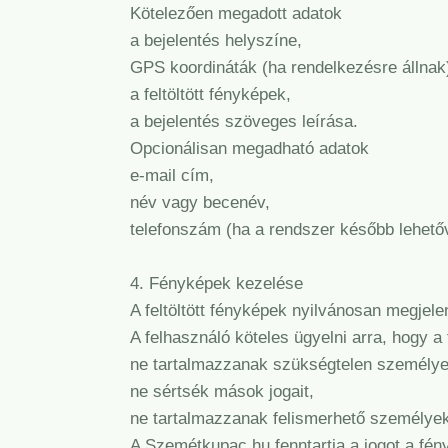
Kötelezően megadott adatok
a bejelentés helyszíne,
GPS koordináták (ha rendelkezésre állnak
a feltöltött fényképek,
a bejelentés szöveges leírása.
Opcionálisan megadható adatok
e-mail cím,
név vagy becenév,
telefonszám (ha a rendszer később lehetőv
4. Fényképek kezelése
A feltöltött fényképek nyilvánosan megjel
A felhasználó köteles ügyelni arra, hogy a f
ne tartalmazzanak szükségtelen személye
ne sértsék mások jogait,
ne tartalmazzanak felismerhető személyek
A Szemétkupac.hu fenntartja a jogot a fén