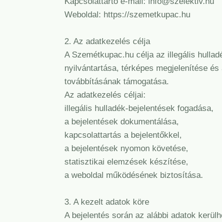
Kapcsolattartó e-mail: info@szelektiv.hu
Weboldal: https://szemetkupac.hu
2. Az adatkezelés célja
A Szemétkupac.hu célja az illegális hulla
nyilvántartása, térképes megjelenítése és 
továbbításának támogatása.
Az adatkezelés céljai:
illegális hulladék-bejelentések fogadása,
a bejelentések dokumentálása,
kapcsolattartás a bejelentőkkel,
a bejelentések nyomon követése,
statisztikai elemzések készítése,
a weboldal működésének biztosítása.
3. A kezelt adatok köre
A bejelentés során az alábbi adatok kerül