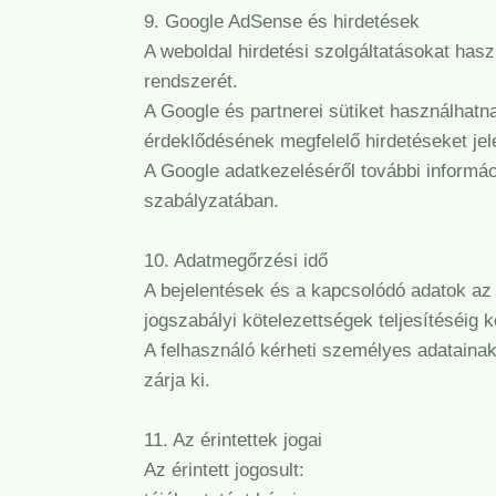
9. Google AdSense és hirdetések
A weboldal hirdetési szolgáltatásokat has
rendszerét.
A Google és partnerei sütiket használhat
érdeklődésének megfelelő hirdetéseket je
A Google adatkezeléséről további informác
szabályzatában.
10. Adatmegőrzési idő
A bejelentések és a kapcsolódó adatok az a
jogszabályi kötelezettségek teljesítéséig
A felhasználó kérheti személyes adataina
zárja ki.
11. Az érintettek jogai
Az érintett jogosult: