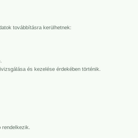
atok továbbításra kerülhetnek:
.
kivizsgálása és kezelése érdekében történik.
ó rendelkezik.