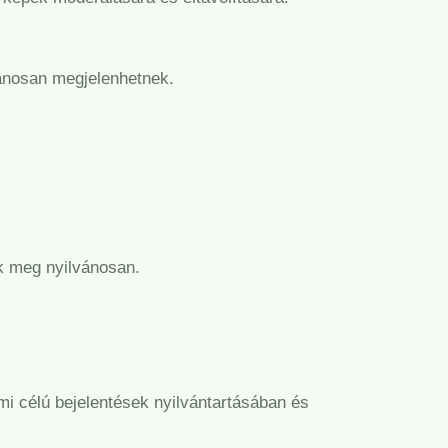
vánosan megjelenhetnek.
k meg nyilvánosan.
i célú bejelentések nyilvántartásában és