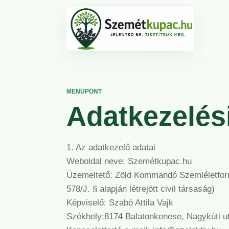
MENÜPONT
Adatkezelési
1. Az adatkezelő adatai
Weboldal neve: Szemétkupac.hu
Üzemeltető: Zöld Kommandó Szemléletform
578/J. § alapján létrejött civil társaság)
Képviselő: Szabó Attila Vajk
Székhely:8174 Balatonkenese, Nagykúti 