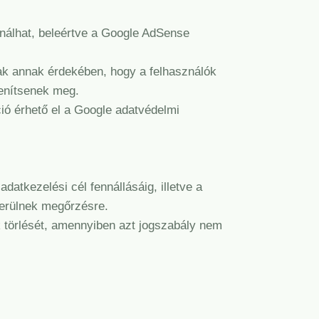
ználhat, beleértve a Google AdSense
nak annak érdekében, hogy a felhasználók
lenítsenek meg.
ió érhető el a Google adatvédelmi
datkezelési cél fennállásáig, illetve a
 kerülnek megőrzésre.
k törlését, amennyiben azt jogszabály nem