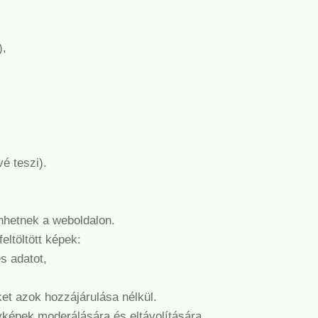
),
é teszi).
enhetnek a weboldalon.
eltöltött képek:
s adatot,
et azok hozzájárulása nélkül.
yképek moderálására és eltávolítására.