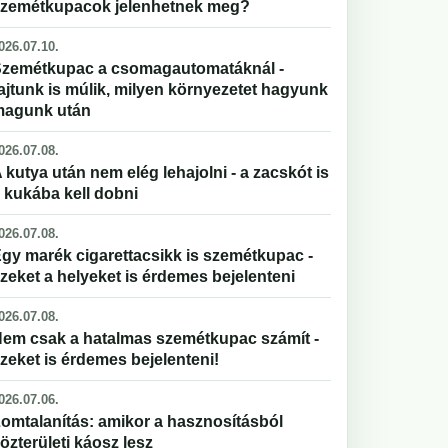
zemétkupacok jelenhetnek meg?
026.07.10.
zemétkupac a csomagautomatáknál -
ajtunk is múlik, milyen környezetet hagyunk
magunk után
026.07.08.
 kutya után nem elég lehajolni - a zacskót is
 kukába kell dobni
026.07.08.
gy marék cigarettacsikk is szemétkupac -
zeket a helyeket is érdemes bejelenteni
026.07.08.
em csak a hatalmas szemétkupac számít -
zeket is érdemes bejelenteni!
026.07.06.
omtalanítás: amikor a hasznosításból
özterületi káosz lesz