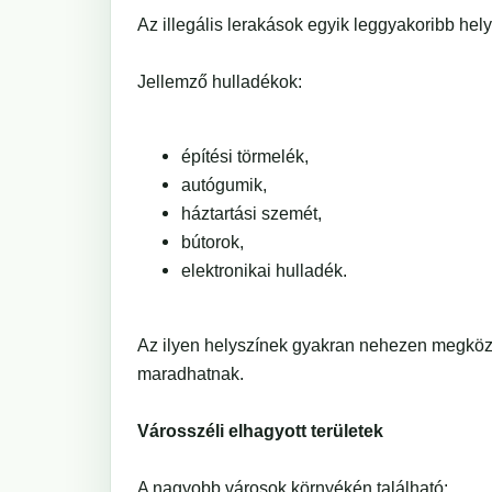
Az illegális lerakások egyik leggyakoribb helys
Jellemző hulladékok:
építési törmelék,
autógumik,
háztartási szemét,
bútorok,
elektronikai hulladék.
Az ilyen helyszínek gyakran nehezen megköze
maradhatnak.
Városszéli elhagyott területek
A nagyobb városok környékén található: