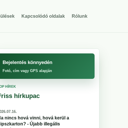
pülések
Kapcsolódó oldalak
Rólunk
Bejelentés könnyedén
Fotó, cím vagy GPS alapján
OP HÍREK
Friss hírkupac
026.07.16.
a nincs hová vinni, hová kerül a
ipszkarton? - Újabb illegális