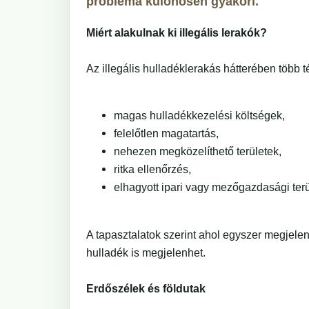
probléma különösen gyakori.
Miért alakulnak ki illegális lerakók?
Az illegális hulladéklerakás hátterében több t
magas hulladékkezelési költségek,
felelőtlen magatartás,
nehezen megközelíthető területek,
ritka ellenőrzés,
elhagyott ipari vagy mezőgazdasági terü
A tapasztalatok szerint ahol egyszer megjelen
hulladék is megjelenhet.
Erdőszélek és földutak