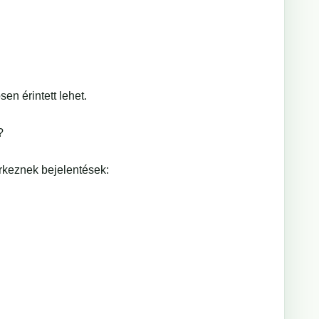
en érintett lehet.
?
rkeznek bejelentések: