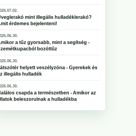
026.07.02.
veglerakó mint illegális hulladéklerakó?
mit érdemes bejelenteni!
026.06.30.
mikor a tűz gyorsabb, mint a segítség -
zemétkupacból bozóttűz
026.06.30.
átszótér helyett veszélyzóna - Gyerekek és
z illegális hulladék
026.06.30.
alálos csapda a természetben - Amikor az
llatok beleszorulnak a hulladékba