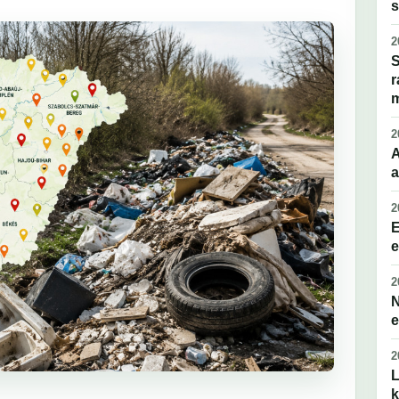
s
2
S
r
2
A
a
2
E
e
2
N
e
2
L
k