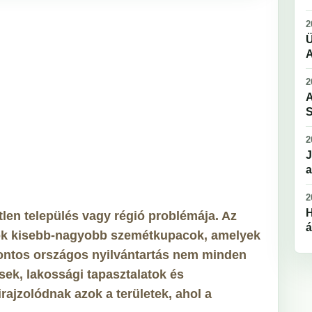
2
Ü
A
2
A
S
2
J
a
2
H
tlen település vagy régió problémája. Az
á
tók kisebb-nagyobb szemétkupacok, amelyek
 pontos országos nyilvántartás nem minden
ések, lakossági tapasztalatok és
rajzolódnak azok a területek, ahol a