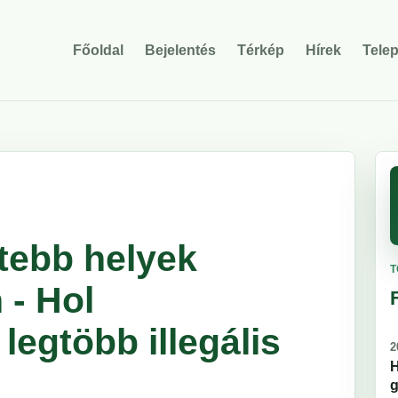
Főoldal
Bejelentés
Térkép
Hírek
Tele
tebb helyek
T
- Hol
legtöbb illegális
2
H
g