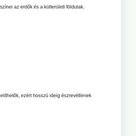
zínei az erdők és a külterületi földutak.
líthetők, ezért hosszú ideig észrevétlenek