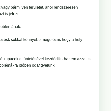
 vagy bármilyen területet, ahol rendszeresen
t is jelezni.
problémának.
yezést, sokkal könnyebb megelőzni, hogy a hely
étkupacok eltüntetésével kezdődik - hanem azzal is,
roblémákra időben odafigyelünk.