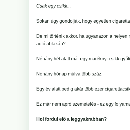
Csak egy csikk...
Sokan úgy gondolják, hogy egyetlen cigarett
De mi történik akkor, ha ugyanazon a helyen 
autó ablakán?
Néhány hét alatt már egy maréknyi csikk gyűl
Néhány hónap múlva több száz.
Egy év alatt pedig akár több ezer cigarettacs
Ez már nem apró szemetelés - ez egy folyam
Hol fordul elő a leggyakrabban?