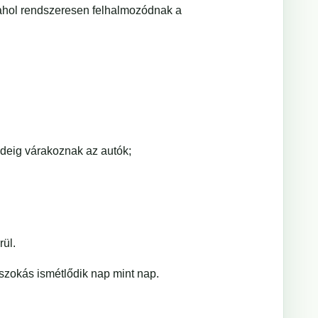
 ahol rendszeresen felhalmozódnak a
deig várakoznak az autók;
rül.
zokás ismétlődik nap mint nap.