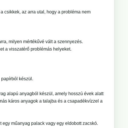
 csikkek, az arra utal, hogy a probléma nem
arra, milyen mértékűvé vált a szennyezés.
et a visszatérő problémás helyeket.
papírból készül.
yag alapú anyagból készül, amely hosszú évek alatt
más káros anyagok a talajba és a csapadékvízzel a
nt egy műanyag palack vagy egy eldobott zacskó.