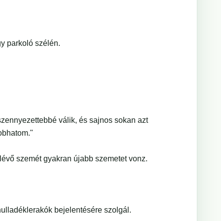
y parkoló szélén.
szennyezettebbé válik, és sajnos sokan azt
dobhatom."
lévő szemét gyakran újabb szemetet vonz.
ulladéklerakók bejelentésére szolgál.