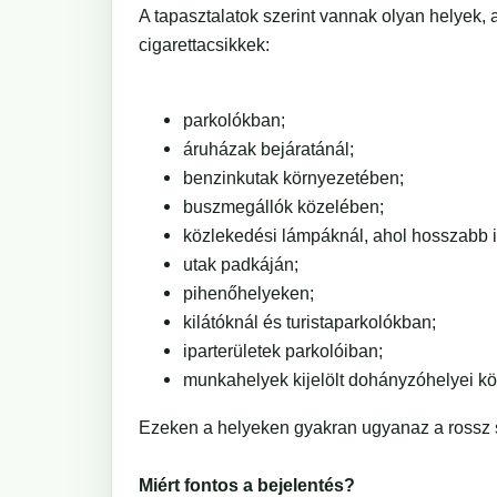
A tapasztalatok szerint vannak olyan helyek,
cigarettacsikkek:
parkolókban;
áruházak bejáratánál;
benzinkutak környezetében;
buszmegállók közelében;
közlekedési lámpáknál, ahol hosszabb i
utak padkáján;
pihenőhelyeken;
kilátóknál és turistaparkolókban;
iparterületek parkolóiban;
munkahelyek kijelölt dohányzóhelyei kö
Ezeken a helyeken gyakran ugyanaz a rossz s
Miért fontos a bejelentés?