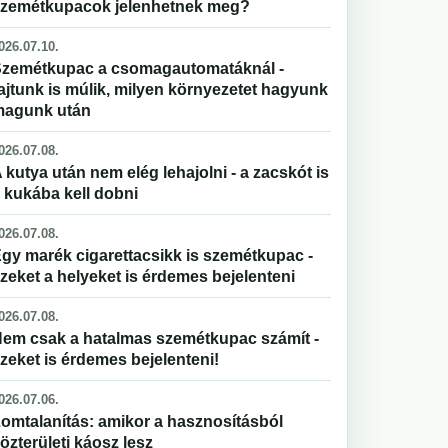
zemétkupacok jelenhetnek meg?
026.07.10.
zemétkupac a csomagautomatáknál -
ajtunk is múlik, milyen környezetet hagyunk
magunk után
026.07.08.
 kutya után nem elég lehajolni - a zacskót is
 kukába kell dobni
026.07.08.
gy marék cigarettacsikk is szemétkupac -
zeket a helyeket is érdemes bejelenteni
026.07.08.
em csak a hatalmas szemétkupac számít -
zeket is érdemes bejelenteni!
026.07.06.
omtalanítás: amikor a hasznosításból
özterületi káosz lesz