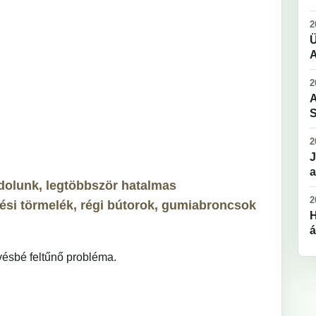
2
Ü
A
2
A
S
2
J
a
ndolunk, legtöbbször hatalmas
2
ési törmelék, régi bútorok, gumiabroncsok
H
á
vésbé feltűnő probléma.