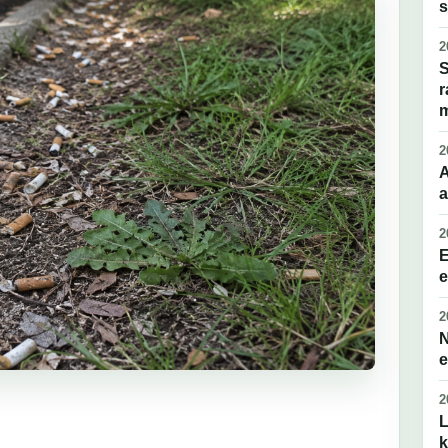
s
2
S
r
2
A
a
2
E
e
2
N
e
2
L
k