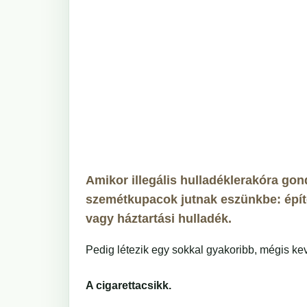
Amikor illegális hulladéklerakóra go
szemétkupacok jutnak eszünkbe: épít
vagy háztartási hulladék.
Pedig létezik egy sokkal gyakoribb, mégis ke
A cigarettacsikk.