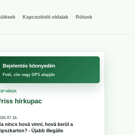
pülések
Kapcsolódó oldalak
Rólunk
Bejelentés könnyedén
Fotó, cím vagy GPS alapján
OP HÍREK
Friss hírkupac
026.07.16.
a nincs hová vinni, hová kerül a
ipszkarton? - Újabb illegális