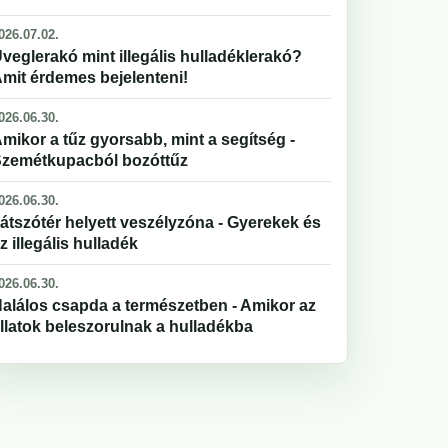
026.07.02.
veglerakó mint illegális hulladéklerakó?
mit érdemes bejelenteni!
026.06.30.
mikor a tűz gyorsabb, mint a segítség -
zemétkupacból bozóttűz
026.06.30.
átszótér helyett veszélyzóna - Gyerekek és
z illegális hulladék
026.06.30.
alálos csapda a természetben - Amikor az
llatok beleszorulnak a hulladékba