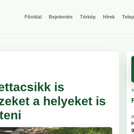
Főoldal
Bejelentés
Térkép
Hírek
Tele
ttacsikk is
T
eket a helyeket is
teni
2
H
g