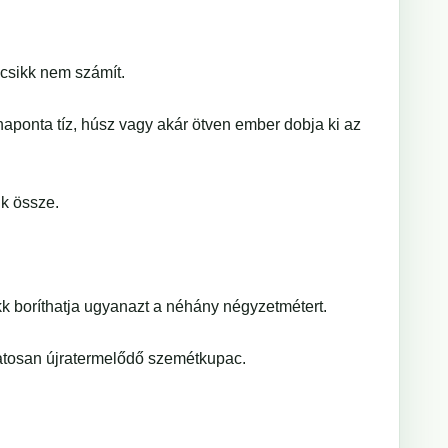
acsikk nem számít.
naponta tíz, húsz vagy akár ötven ember dobja ki az
ik össze.
ikk boríthatja ugyanazt a néhány négyzetmétert.
atosan újratermelődő szemétkupac.