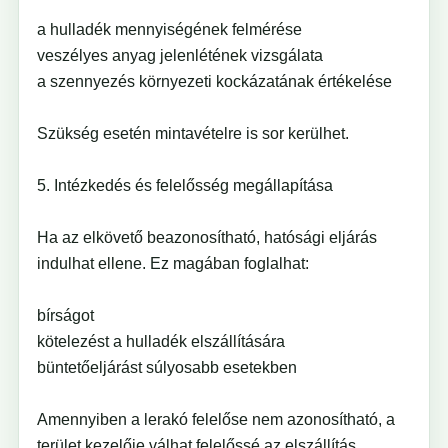
a hulladék mennyiségének felmérése
veszélyes anyag jelenlétének vizsgálata
a szennyezés környezeti kockázatának értékelése
Szükség esetén mintavételre is sor kerülhet.
5. Intézkedés és felelősség megállapítása
Ha az elkövető beazonosítható, hatósági eljárás
indulhat ellene. Ez magában foglalhat:
bírságot
kötelezést a hulladék elszállítására
büntetőeljárást súlyosabb esetekben
Amennyiben a lerakó felelőse nem azonosítható, a
terület kezelője válhat felelőssé az elszállítás