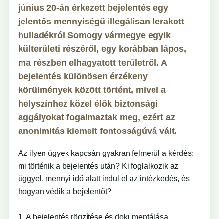
június 20-án érkezett bejelentés egy
jelentős mennyiségű illegálisan lerakott
hulladékról Somogy vármegye egyik
külterületi részéről, egy korábban lápos,
ma részben elhagyatott területről. A
bejelentés különösen érzékeny
körülmények között történt, mivel a
helyszínhez közel élők biztonsági
aggályokat fogalmaztak meg, ezért az
anonimitás kiemelt fontosságúvá vált.
Az ilyen ügyek kapcsán gyakran felmerül a kérdés:
mi történik a bejelentés után? Ki foglalkozik az
üggyel, mennyi idő alatt indul el az intézkedés, és
hogyan védik a bejelentőt?
1. A bejelentés rögzítése és dokumentálása