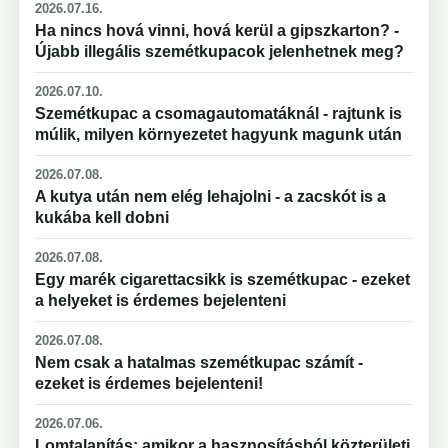
2026.07.16.
Ha nincs hová vinni, hová kerül a gipszkarton? -
Újabb illegális szemétkupacok jelenhetnek meg?
2026.07.10.
Szemétkupac a csomagautomatáknál - rajtunk is
múlik, milyen környezetet hagyunk magunk után
2026.07.08.
A kutya után nem elég lehajolni - a zacskót is a
kukába kell dobni
2026.07.08.
Egy marék cigarettacsikk is szemétkupac - ezeket
a helyeket is érdemes bejelenteni
2026.07.08.
Nem csak a hatalmas szemétkupac számít -
ezeket is érdemes bejelenteni!
2026.07.06.
Lomtalanítás: amikor a hasznosításból közterületi