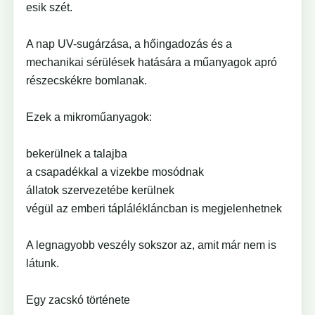
esik szét.
A nap UV-sugárzása, a hőingadozás és a
mechanikai sérülések hatására a műanyagok apró
részecskékre bomlanak.
Ezek a mikroműanyagok:
bekerülnek a talajba
a csapadékkal a vizekbe mosódnak
állatok szervezetébe kerülnek
végül az emberi táplálékláncban is megjelenhetnek
A legnagyobb veszély sokszor az, amit már nem is
látunk.
Egy zacskó története