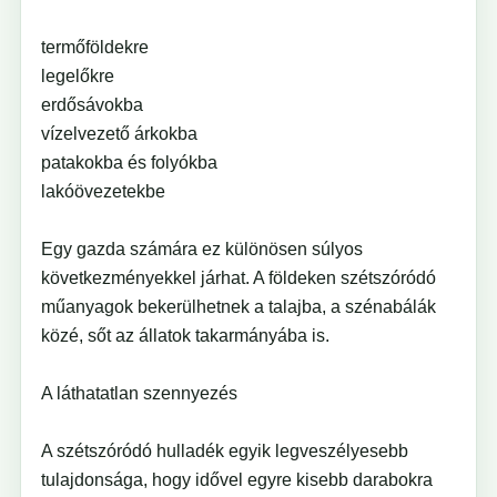
termőföldekre
legelőkre
erdősávokba
vízelvezető árkokba
patakokba és folyókba
lakóövezetekbe
Egy gazda számára ez különösen súlyos
következményekkel járhat. A földeken szétszóródó
műanyagok bekerülhetnek a talajba, a szénabálák
közé, sőt az állatok takarmányába is.
A láthatatlan szennyezés
A szétszóródó hulladék egyik legveszélyesebb
tulajdonsága, hogy idővel egyre kisebb darabokra