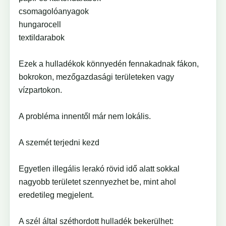
csomagolóanyagok
hungarocell
textildarabok
Ezek a hulladékok könnyedén fennakadnak fákon,
bokrokon, mezőgazdasági területeken vagy
vízpartokon.
A probléma innentől már nem lokális.
A szemét terjedni kezd
Egyetlen illegális lerakó rövid idő alatt sokkal
nagyobb területet szennyezhet be, mint ahol
eredetileg megjelent.
A szél által széthordott hulladék bekerülhet: