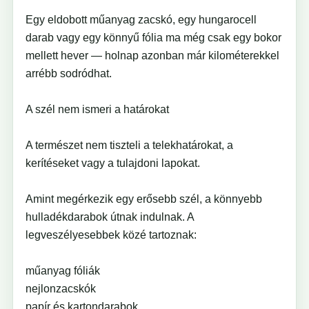
Egy eldobott műanyag zacskó, egy hungarocell
darab vagy egy könnyű fólia ma még csak egy bokor
mellett hever — holnap azonban már kilométerekkel
arrébb sodródhat.
A szél nem ismeri a határokat
A természet nem tiszteli a telekhatárokat, a
kerítéseket vagy a tulajdoni lapokat.
Amint megérkezik egy erősebb szél, a könnyebb
hulladékdarabok útnak indulnak. A
legveszélyesebbek közé tartoznak:
műanyag fóliák
nejlonzacskók
papír és kartondarabok