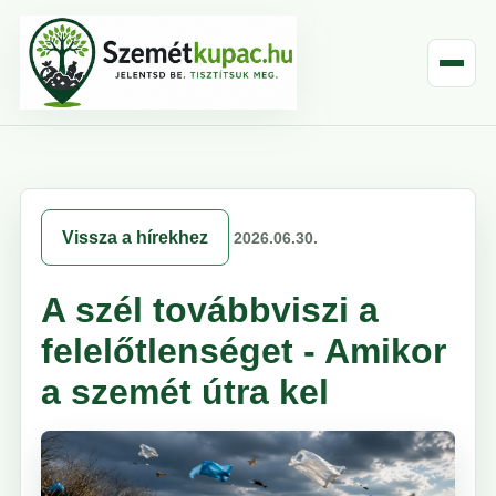
Vissza a hírekhez
2026.06.30.
A szél továbbviszi a
felelőtlenséget - Amikor
a szemét útra kel