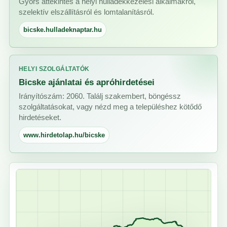
Gyors áttekintés a helyi hulladékkezelési alkalmakról,
szelektív elszállításról és lomtalanításról.
bicske.hulladeknaptar.hu
HELYI SZOLGÁLTATÓK
Bicske ajánlatai és apróhirdetései
Irányítószám: 2060. Találj szakembert, böngéssz
szolgáltatásokat, vagy nézd meg a településhez kötődő
hirdetéseket.
www.hirdetolap.hu/bicske