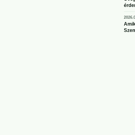
érde
2026.0
Amik
Szem