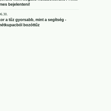
mes bejelenteni!
6.30.
or a tűz gyorsabb, mint a segítség -
étkupacból bozóttűz