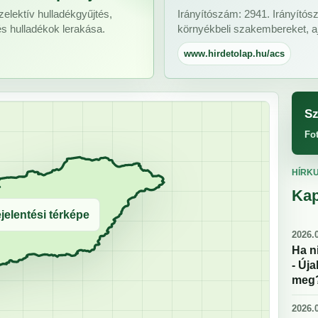
zelektív hulladékgyűjtés,
Irányítószám: 2941. Irányítós
és hulladékok lerakása.
környékbeli szakembereket, aj
www.hirdetolap.hu/acs
Sz
Fo
HÍRK
Kap
jelentési térképe
2026.0
Ha n
- Új
meg
2026.0