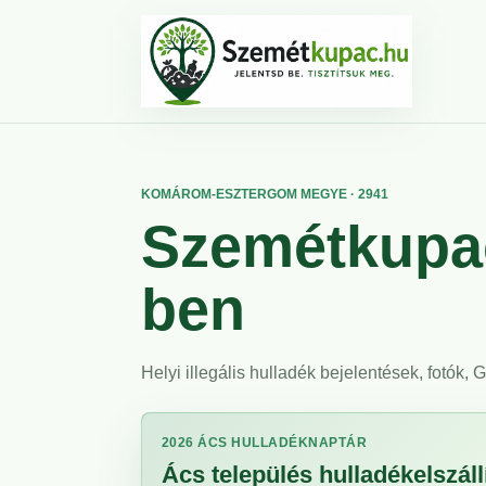
KOMÁROM-ESZTERGOM MEGYE · 2941
Szemétkupac
ben
Helyi illegális hulladék bejelentések, fotók,
2026 ÁCS HULLADÉKNAPTÁR
Ács település hulladékelszállí