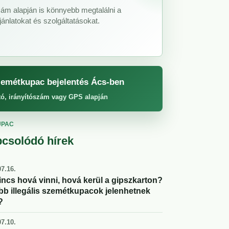
zám alapján is könnyebb megtalálni a
ánlatokat és szolgáltatásokat.
emétkupac bejelentés Ács-ben
tó, irányítószám vagy GPS alapján
UPAC
csolódó hírek
7.16.
incs hová vinni, hová kerül a gipszkarton?
abb illegális szemétkupacok jelenhetnek
?
7.10.