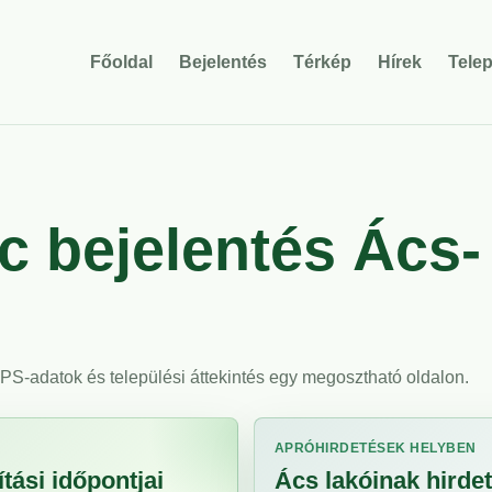
Főoldal
Bejelentés
Térkép
Hírek
Tele
 bejelentés Ács-
 GPS-adatok és települési áttekintés egy megosztható oldalon.
APRÓHIRDETÉSEK HELYBEN
tási időpontjai
Ács lakóinak hirdet