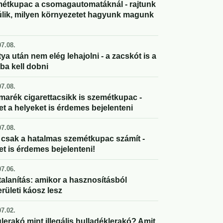
étkupac a csomagautomatáknál - rajtunk
úlik, milyen környezetet hagyunk magunk
7.08.
ya után nem elég lehajolni - a zacskót is a
ba kell dobni
7.08.
marék cigarettacsikk is szemétkupac -
et a helyeket is érdemes bejelenteni
7.08.
csak a hatalmas szemétkupac számít -
et is érdemes bejelenteni!
7.06.
alanítás: amikor a hasznosításból
rületi káosz lesz
7.02.
lerakó mint illegális hulladéklerakó? Amit