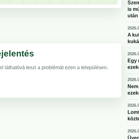
Szem
is m
után
2026.0
A kut
kuká
jelentés
2026.0
Egy 
ezek
el láthatóvá teszi a problémát ezen a településen.
2026.0
Nem 
ezek
2026.0
Lomt
közte
2026.0
Üveg