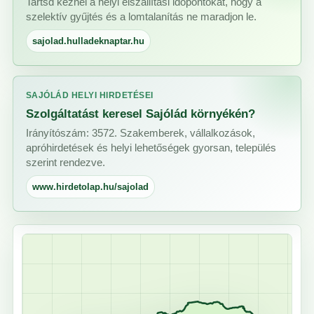
Tartsd kéznél a helyi elszállítási időpontokat, hogy a
szelektív gyűjtés és a lomtalanítás ne maradjon le.
sajolad.hulladeknaptar.hu
SAJÓLÁD HELYI HIRDETÉSEI
Szolgáltatást keresel Sajólád környékén?
Irányítószám: 3572. Szakemberek, vállalkozások,
apróhirdetések és helyi lehetőségek gyorsan, település
szerint rendezve.
www.hirdetolap.hu/sajolad