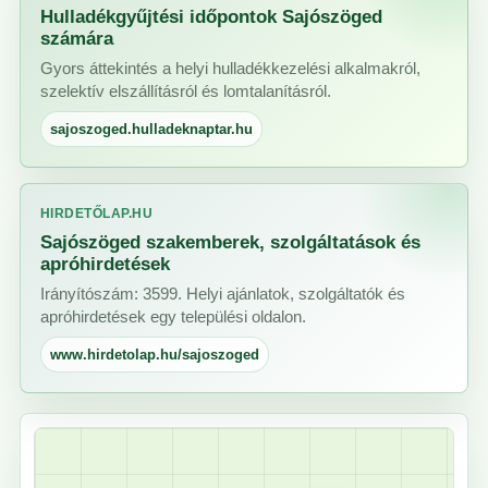
Hulladékgyűjtési időpontok Sajószöged
számára
Gyors áttekintés a helyi hulladékkezelési alkalmakról,
szelektív elszállításról és lomtalanításról.
sajoszoged.hulladeknaptar.hu
HIRDETŐLAP.HU
Sajószöged szakemberek, szolgáltatások és
apróhirdetések
Irányítószám: 3599. Helyi ajánlatok, szolgáltatók és
apróhirdetések egy települési oldalon.
www.hirdetolap.hu/sajoszoged