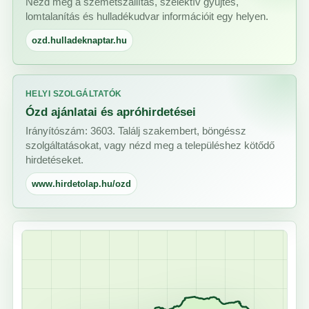
Nézd meg a szemétszállítás, szelektív gyűjtés,
lomtalanítás és hulladékudvar információit egy helyen.
ozd.hulladeknaptar.hu
HELYI SZOLGÁLTATÓK
Ózd ajánlatai és apróhirdetései
Irányítószám: 3603. Találj szakembert, böngéssz
szolgáltatásokat, vagy nézd meg a településhez kötődő
hirdetéseket.
www.hirdetolap.hu/ozd