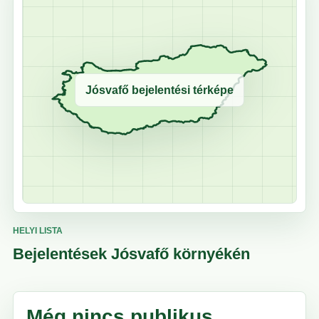
Jósvafő bejelentési térképe
HELYI LISTA
Bejelentések Jósvafő környékén
Még nincs publikus