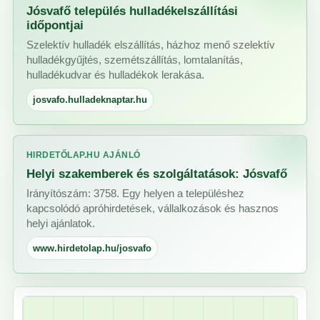
Jósvafő település hulladékelszállítási
időpontjai
Szelektív hulladék elszállítás, házhoz menő szelektív
hulladékgyűjtés, szemétszállítás, lomtalanítás,
hulladékudvar és hulladékok lerakása.
josvafo.hulladeknaptar.hu
HIRDETŐLAP.HU AJÁNLÓ
Helyi szakemberek és szolgáltatások: Jósvafő
Irányítószám: 3758. Egy helyen a településhez
kapcsolódó apróhirdetések, vállalkozások és hasznos
helyi ajánlatok.
www.hirdetolap.hu/josvafo