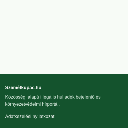
Szemétkupac.hu
Közösségi alapú illegális hulladék bejelentő és
környezetvédelmi hírportál.
Adatkezelési nyilatkozat