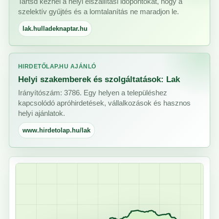
Tartsd kéznél a helyi elszállítási időpontokat, hogy a
szelektív gyűjtés és a lomtalanítás ne maradjon le.
lak.hulladeknaptar.hu
HIRDETŐLAP.HU AJÁNLÓ
Helyi szakemberek és szolgáltatások: Lak
Irányítószám: 3786. Egy helyen a településhez
kapcsolódó apróhirdetések, vállalkozások és hasznos
helyi ajánlatok.
www.hirdetolap.hu/lak