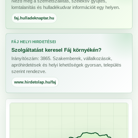
Nézd meg a szemétszállítás, szelektív gyűjtés,
lomtalanítás és hulladékudvar információit egy helyen.
faj.hulladeknaptar.hu
FÁJ HELYI HIRDETÉSEI
Szolgáltatást keresel Fáj környékén?
Irányítószám: 3865. Szakemberek, vállalkozások,
apróhirdetések és helyi lehetőségek gyorsan, település
szerint rendezve.
www.hirdetolap.hu/faj