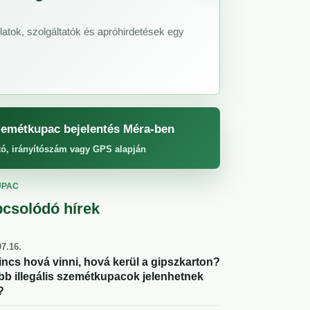
latok, szolgáltatók és apróhirdetések egy
emétkupac bejelentés Méra-ben
tó, irányítószám vagy GPS alapján
UPAC
csolódó hírek
7.16.
incs hová vinni, hová kerül a gipszkarton?
abb illegális szemétkupacok jelenhetnek
?