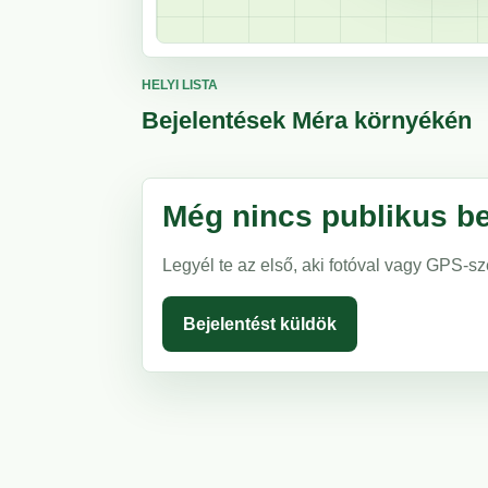
HELYI LISTA
Bejelentések Méra környékén
Még nincs publikus be
Legyél te az első, aki fotóval vagy GPS-sz
Bejelentést küldök