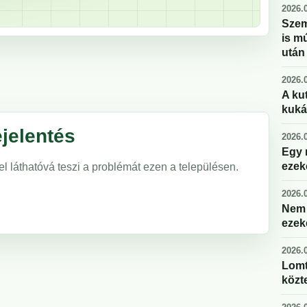
2026.0
Szem
is m
után
2026.0
A kut
kuká
jelentés
2026.0
Egy 
ezek
el láthatóvá teszi a problémát ezen a településen.
2026.0
Nem 
ezek
2026.0
Lomt
közte