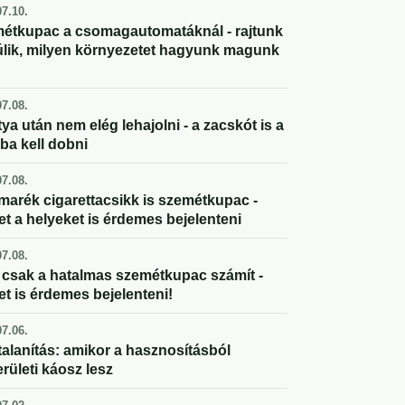
7.10.
étkupac a csomagautomatáknál - rajtunk
úlik, milyen környezetet hagyunk magunk
7.08.
ya után nem elég lehajolni - a zacskót is a
ba kell dobni
7.08.
marék cigarettacsikk is szemétkupac -
et a helyeket is érdemes bejelenteni
7.08.
csak a hatalmas szemétkupac számít -
et is érdemes bejelenteni!
7.06.
alanítás: amikor a hasznosításból
rületi káosz lesz