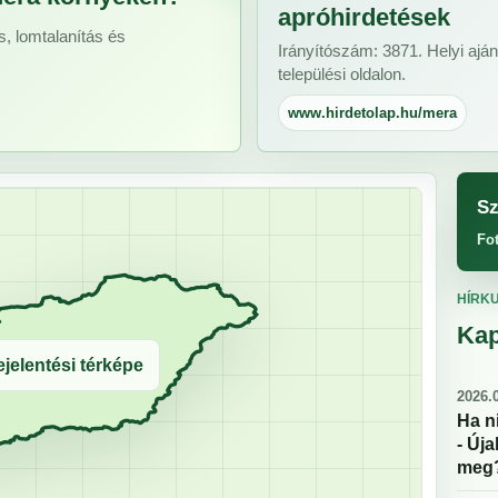
apróhirdetések
s, lomtalanítás és
Irányítószám: 3871. Helyi aján
települési oldalon.
www.hirdetolap.hu/mera
Sz
Fo
HÍRK
Kap
jelentési térképe
2026.0
Ha n
- Új
meg