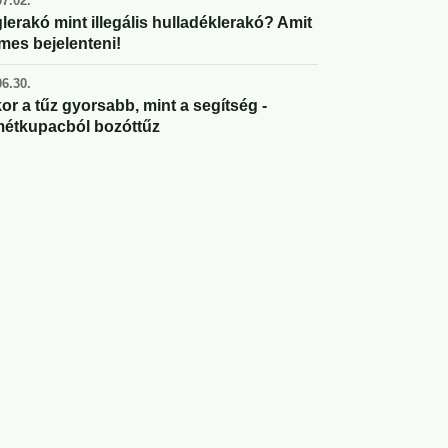
7.02.
lerakó mint illegális hulladéklerakó? Amit
mes bejelenteni!
6.30.
or a tűz gyorsabb, mint a segítség -
étkupacból bozóttűz