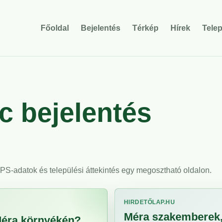
Főoldal
Bejelentés
Térkép
Hírek
Tele
 bejelentés
 GPS-adatok és települési áttekintés egy megosztható oldalon.
HIRDETŐLAP.HU
Méra szakemberek, 
 Méra környékén?