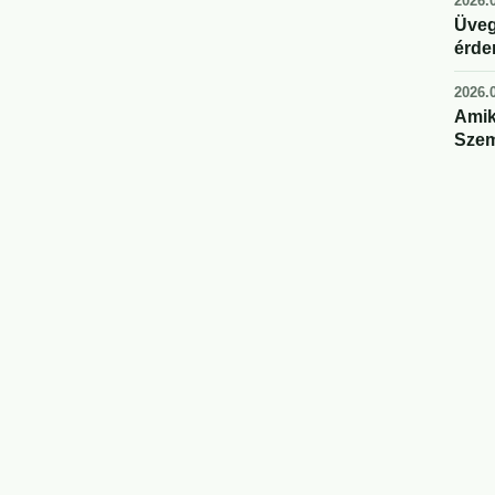
2026.0
Üveg
érde
2026.0
Amik
Szem