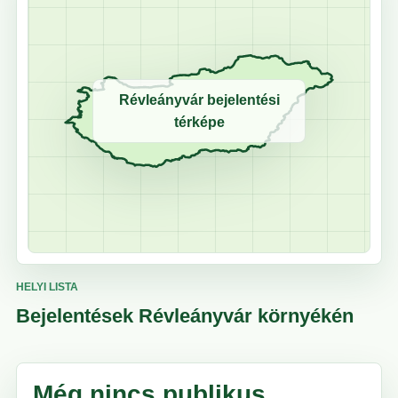
Révleányvár bejelentési
térképe
HELYI LISTA
Bejelentések Révleányvár környékén
Még nincs publikus