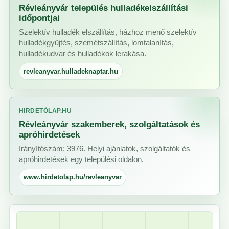
Révleányvár település hulladékelszállítási
időpontjai
Szelektív hulladék elszállítás, házhoz menő szelektív
hulladékgyűjtés, szemétszállítás, lomtalanítás,
hulladékudvar és hulladékok lerakása.
revleanyvar.hulladeknaptar.hu
HIRDETŐLAP.HU
Révleányvár szakemberek, szolgáltatások és
apróhirdetések
Irányítószám: 3976. Helyi ajánlatok, szolgáltatók és
apróhirdetések egy települési oldalon.
www.hirdetolap.hu/revleanyvar