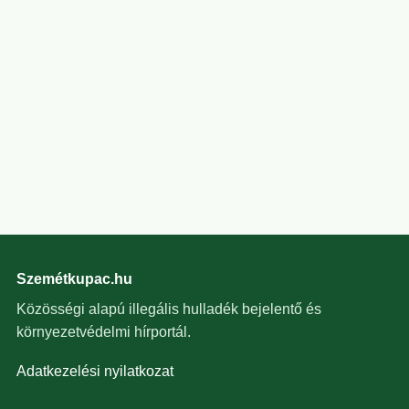
Szemétkupac.hu
Közösségi alapú illegális hulladék bejelentő és
környezetvédelmi hírportál.
Adatkezelési nyilatkozat