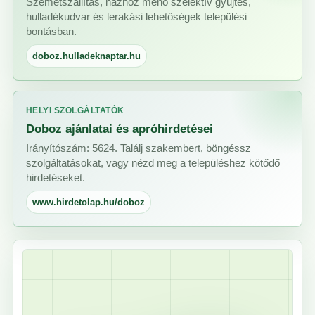
Szemétszállítás, házhoz menő szelektív gyűjtés,
hulladékudvar és lerakási lehetőségek települési
bontásban.
doboz.hulladeknaptar.hu
HELYI SZOLGÁLTATÓK
Doboz ajánlatai és apróhirdetései
Irányítószám: 5624. Találj szakembert, böngéssz
szolgáltatásokat, vagy nézd meg a településhez kötődő
hirdetéseket.
www.hirdetolap.hu/doboz