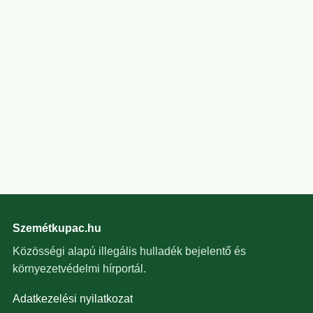
Szemétkupac.hu
Közösségi alapú illegális hulladék bejelentő és
környezetvédelmi hírportál.
Adatkezelési nyilatkozat