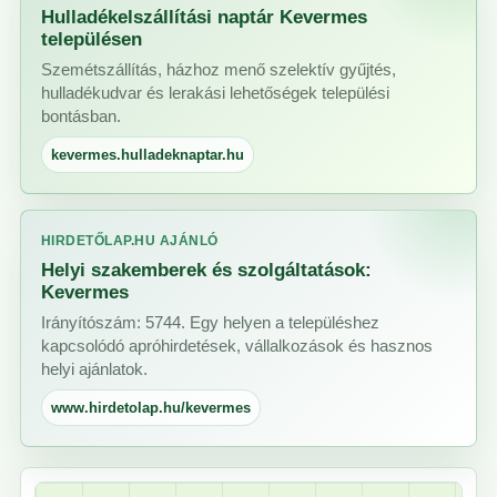
Hulladékelszállítási naptár Kevermes
településen
Szemétszállítás, házhoz menő szelektív gyűjtés,
hulladékudvar és lerakási lehetőségek települési
bontásban.
kevermes.hulladeknaptar.hu
HIRDETŐLAP.HU AJÁNLÓ
Helyi szakemberek és szolgáltatások:
Kevermes
Irányítószám: 5744. Egy helyen a településhez
kapcsolódó apróhirdetések, vállalkozások és hasznos
helyi ajánlatok.
www.hirdetolap.hu/kevermes