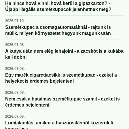
Ha nincs hová vinni, hová kerül a gipszkarton? -
Újabb illegális szemétkupacok jelenhetnek meg?
2026.07.10.
Szemétkupac a csomagautomatáknál - rajtunk is
múlik, milyen környezetet hagyunk magunk után
2026.07.08.
A kutya után nem elég lehajolni - a zacskót is a kukába
kell dobni
2026.07.08.
Egy marék cigarettacsikk is szemétkupac - ezeket a
helyeket is érdemes bejelenteni
2026.07.08.
Nem csak a hatalmas szemétkupac számít - ezeket is
érdemes bejelenteni!
2026.07.06.
Lomtalanítás: amikor a hasznosításból közterületi
káosz lesz