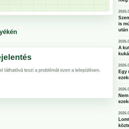
2026.0
Szem
is m
után
nyékén
2026.0
A kut
kuká
jelentés
2026.0
el láthatóvá teszi a problémát ezen a településen.
Egy 
ezek
2026.0
Nem 
ezek
2026.0
Lomt
közte