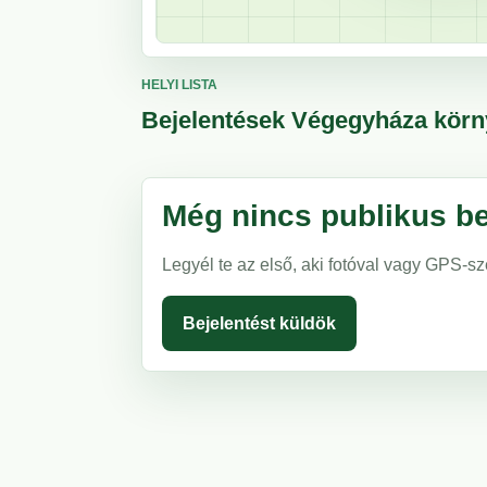
HELYI LISTA
Bejelentések Végegyháza kör
Még nincs publikus be
Legyél te az első, aki fotóval vagy GPS-sz
Bejelentést küldök