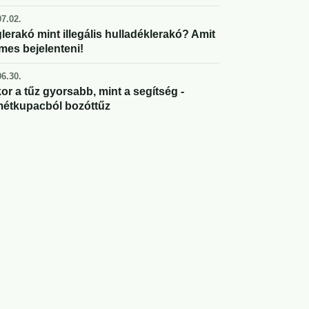
7.02.
lerakó mint illegális hulladéklerakó? Amit
mes bejelenteni!
6.30.
or a tűz gyorsabb, mint a segítség -
étkupacból bozóttűz