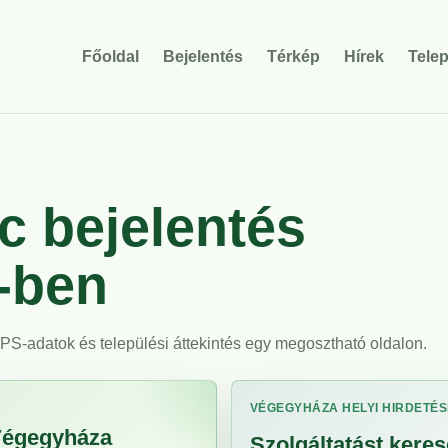
Főoldal
Bejelentés
Térkép
Hírek
Tele
 bejelentés
-ben
 GPS-adatok és települési áttekintés egy megosztható oldalon.
VÉGEGYHÁZA HELYI HIRDETÉS
 Végegyháza
Szolgáltatást kere