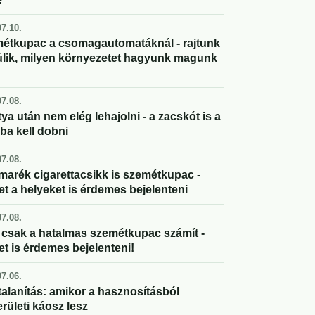
7.10.
étkupac a csomagautomatáknál - rajtunk
úlik, milyen környezetet hagyunk magunk
7.08.
ya után nem elég lehajolni - a zacskót is a
ba kell dobni
7.08.
marék cigarettacsikk is szemétkupac -
et a helyeket is érdemes bejelenteni
7.08.
csak a hatalmas szemétkupac számít -
et is érdemes bejelenteni!
7.06.
alanítás: amikor a hasznosításból
rületi káosz lesz