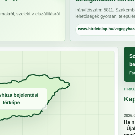
Irányítószám: 5811. Szakember
makról, szelektív elszállításról
lehetőségek gyorsan, települé
www.hirdetolap.hu/vegegyhaz
Sz
be
Fo
HÍRK
háza bejelentési
Kap
térképe
2026.0
Ha n
- Új
meg