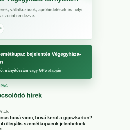
ek, vállalkozások, apróhirdetések és helyi
s szerint rendezve.
a
emétkupac bejelentés Végegyháza-
n
tó, irányítószám vagy GPS alapján
UPAC
csolódó hírek
7.16.
incs hová vinni, hová kerül a gipszkarton?
abb illegális szemétkupacok jelenhetnek
?