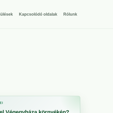
pülések
Kapcsolódó oldalak
Rólunk
EI
sel Végegyháza környékén?