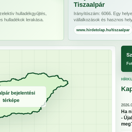
Tiszaalpár
zelektív hulladékgyűjtés,
Irányítószám: 6066. Egy helye
és hulladékok lerakása.
vállalkozások és hasznos helyi
www.hirdetolap.hu/tiszaalpar
Sz
Fo
HÍRK
Kap
alpár bejelentési
térképe
2026.0
Ha n
- Új
meg