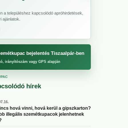
n a településhez kapcsolódó apróhirdetések,
 ajánlatok.
emétkupac bejelentés Tiszaalpár-ben
tó, irányítószám vagy GPS alapján
UPAC
csolódó hírek
7.16.
incs hová vinni, hová kerül a gipszkarton?
abb illegális szemétkupacok jelenhetnek
?