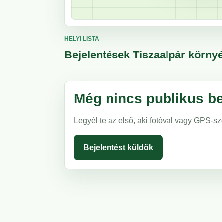
HELYI LISTA
Bejelentések Tiszaalpár körny
Még nincs publikus be
Legyél te az első, aki fotóval vagy GPS-sz
Bejelentést küldök