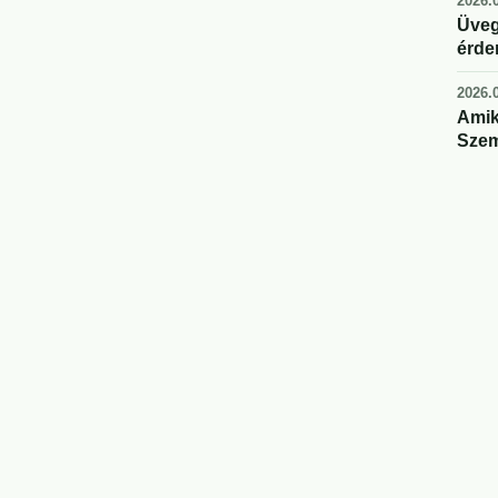
2026.0
Üveg
érde
2026.0
Amik
Szem