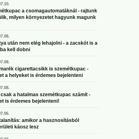
7.10.
étkupac a csomagautomatáknál - rajtunk
úlik, milyen környezetet hagyunk magunk
7.08.
ya után nem elég lehajolni - a zacskót is a
ba kell dobni
7.08.
marék cigarettacsikk is szemétkupac -
et a helyeket is érdemes bejelenteni
7.08.
csak a hatalmas szemétkupac számít -
et is érdemes bejelenteni!
7.06.
alanítás: amikor a hasznosításból
rületi káosz lesz