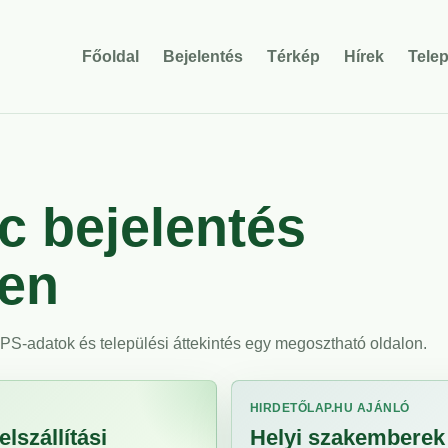
Főoldal
Bejelentés
Térkép
Hírek
Tele
 bejelentés
ben
 GPS-adatok és települési áttekintés egy megosztható oldalon.
HIRDETŐLAP.HU AJÁNLÓ
lszállítási
Helyi szakemberek 