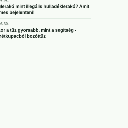
7.02.
lerakó mint illegális hulladéklerakó? Amit
mes bejelenteni!
6.30.
or a tűz gyorsabb, mint a segítség -
étkupacból bozóttűz