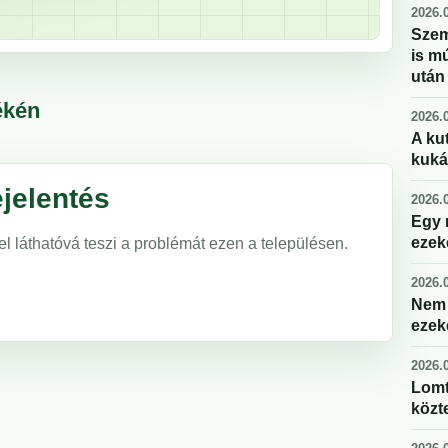
2026.0
Szem
is m
után
ékén
2026.0
A kut
kuká
jelentés
2026.0
Egy 
ezek
el láthatóvá teszi a problémát ezen a településen.
2026.0
Nem 
ezek
2026.0
Lomt
közte