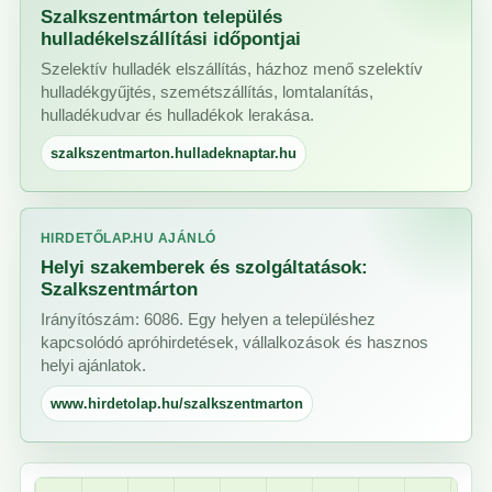
Szalkszentmárton település
hulladékelszállítási időpontjai
Szelektív hulladék elszállítás, házhoz menő szelektív
hulladékgyűjtés, szemétszállítás, lomtalanítás,
hulladékudvar és hulladékok lerakása.
szalkszentmarton.hulladeknaptar.hu
HIRDETŐLAP.HU AJÁNLÓ
Helyi szakemberek és szolgáltatások:
Szalkszentmárton
Irányítószám: 6086. Egy helyen a településhez
kapcsolódó apróhirdetések, vállalkozások és hasznos
helyi ajánlatok.
www.hirdetolap.hu/szalkszentmarton