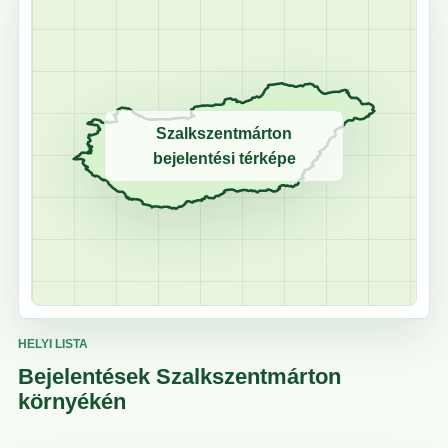
Szalkszentmárton
bejelentési térképe
HELYI LISTA
Bejelentések Szalkszentmárton
környékén