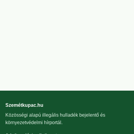
Szemétkupac.hu
Közösségi alapú illegális hulladék bejelentő és
környezetvédelmi hírportál.