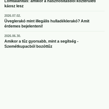
Lomtalanítás: amikor a hasznosításból közterületi
káosz lesz
2026.07.02.
Üveglerakó mint illegális hulladéklerakó? Amit
érdemes bejelenteni!
2026.06.30.
Amikor a tűz gyorsabb, mint a segítség -
Szemétkupacból bozóttűz