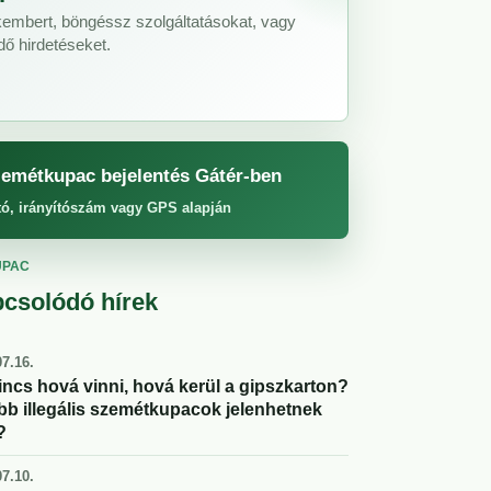
akembert, böngéssz szolgáltatásokat, vagy
ő hirdetéseket.
emétkupac bejelentés Gátér-ben
tó, irányítószám vagy GPS alapján
UPAC
csolódó hírek
7.16.
incs hová vinni, hová kerül a gipszkarton?
abb illegális szemétkupacok jelenhetnek
?
7.10.