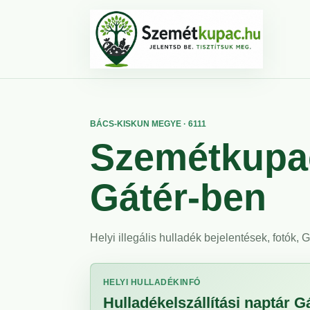
BÁCS-KISKUN MEGYE · 6111
Szemétkupac
Gátér-ben
Helyi illegális hulladék bejelentések, fotók,
HELYI HULLADÉKINFÓ
Hulladékelszállítási naptár G