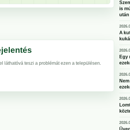
Szem
is m
után
2026.0
A kut
kuká
jelentés
2026.0
Egy 
ezek
el láthatóvá teszi a problémát ezen a településen.
2026.0
Nem 
ezek
2026.0
Lomt
közte
2026.0
Üveg