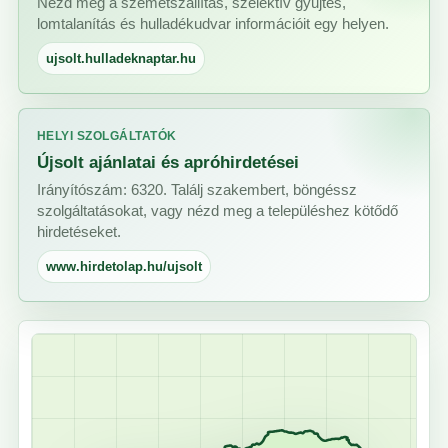
Nézd meg a szemétszállítás, szelektív gyűjtés,
lomtalanítás és hulladékudvar információit egy helyen.
ujsolt.hulladeknaptar.hu
HELYI SZOLGÁLTATÓK
Újsolt ajánlatai és apróhirdetései
Irányítószám: 6320. Találj szakembert, böngéssz
szolgáltatásokat, vagy nézd meg a településhez kötődő
hirdetéseket.
www.hirdetolap.hu/ujsolt