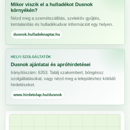
Mikor viszik el a hulladékot Dusnok
környékén?
Nézd meg a szemétszállítás, szelektív gyűjtés,
lomtalanítás és hulladékudvar információit egy helyen.
dusnok.hulladeknaptar.hu
HELYI SZOLGÁLTATÓK
Dusnok ajánlatai és apróhirdetései
Irányítószám: 6353. Találj szakembert, böngéssz
szolgáltatásokat, vagy nézd meg a településhez kötődő
hirdetéseket.
www.hirdetolap.hu/dusnok