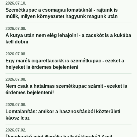
2026.07.10.
Szemétkupac a csomagautomatáknál - rajtunk is
múlik, milyen környezetet hagyunk magunk után
2026.07.08.
A kutya után nem elég lehajolni - a zacskót is a kukába
kell dobni
2026.07.08.
Egy marék cigarettacsikk is szemétkupac - ezeket a
helyeket is érdemes bejelenteni
2026.07.08.
Nem csak a hatalmas szemétkupac számít - ezeket is
érdemes bejelenteni!
2026.07.06.
Lomtalanítás: amikor a hasznosításból közterületi
káosz lesz
2026.07.02.
Üveglerakó mint illegális hulladéklerakó? Amit