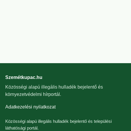
Szemétkupac.hu
Közösségi alapú illegális hulladék bejelentő és
környezetvédelmi hírportál.
Adatkezelési nyilatkozat
Közösségi alapú illegális hulladék bejelentő és települési
láthatósági portál.