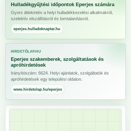
Hulladékgyűjtési időpontok Eperjes számára
Gyors áttekintés a helyi hulladékkezelési alkalmakról,
szelektív elszállításról és lomtalanításról.
eperjes.hulladeknaptar.hu
HIRDETŐLAP.HU
Eperjes szakemberek, szolgáltatások és
apróhirdetések
Irányítószám: 6624. Helyi ajánlatok, szolgáltatók és
apróhirdetések egy települési oldalon.
www.hirdetolap.hu/eperjes