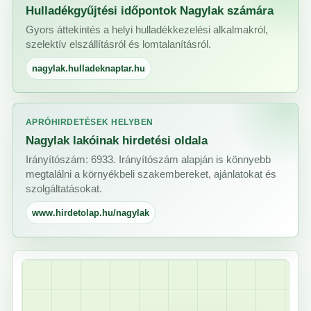
Hulladékgyűjtési időpontok Nagylak számára
Gyors áttekintés a helyi hulladékkezelési alkalmakról,
szelektív elszállításról és lomtalanításról.
nagylak.hulladeknaptar.hu
APRÓHIRDETÉSEK HELYBEN
Nagylak lakóinak hirdetési oldala
Irányítószám: 6933. Irányítószám alapján is könnyebb
megtalálni a környékbeli szakembereket, ajánlatokat és
szolgáltatásokat.
www.hirdetolap.hu/nagylak