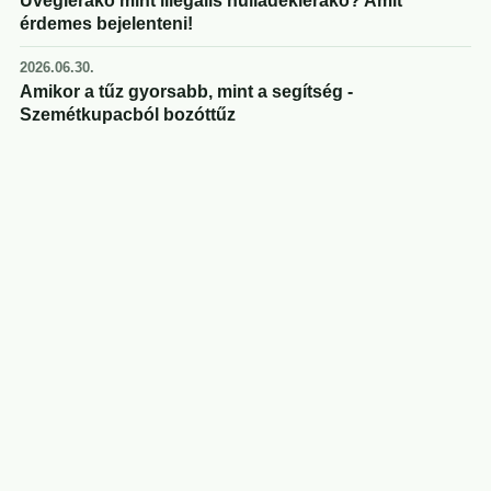
Üveglerakó mint illegális hulladéklerakó? Amit
érdemes bejelenteni!
2026.06.30.
Amikor a tűz gyorsabb, mint a segítség -
Szemétkupacból bozóttűz