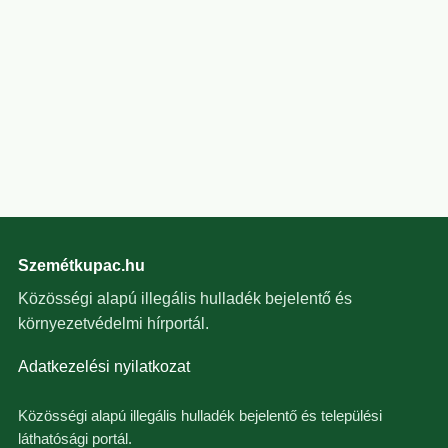
Szemétkupac.hu
Közösségi alapú illegális hulladék bejelentő és
környezetvédelmi hírportál.
Adatkezelési nyilatkozat
Közösségi alapú illegális hulladék bejelentő és települési
láthatósági portál.