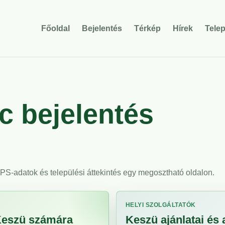
Főoldal
Bejelentés
Térkép
Hírek
Tele
 bejelentés
 GPS-adatok és települési áttekintés egy megosztható oldalon.
HELYI SZOLGÁLTATÓK
 Keszü számára
Keszü ajánlatai és 