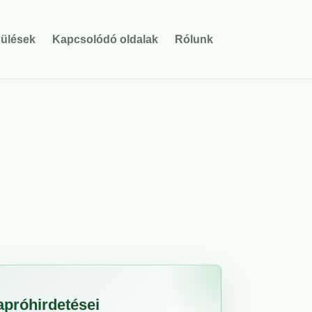
pülések
Kapcsolódó oldalak
Rólunk
apróhirdetései