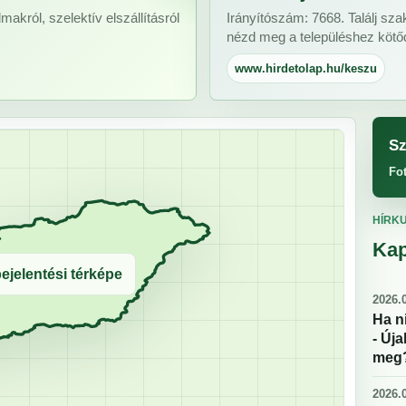
makról, szelektív elszállításról
Irányítószám: 7668. Találj sz
nézd meg a településhez kötőd
www.hirdetolap.hu/keszu
Sz
Fo
HÍRK
Kap
ejelentési térképe
2026.0
Ha n
- Új
meg
2026.0