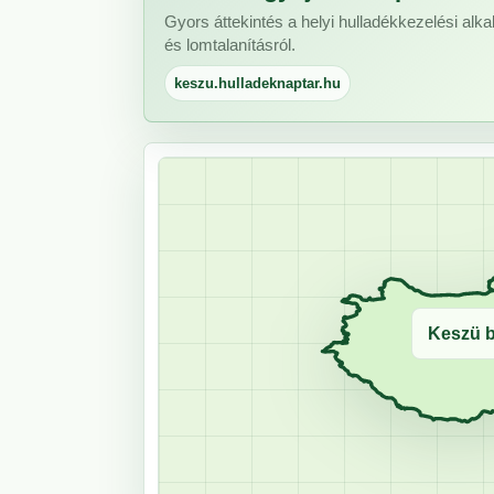
Gyors áttekintés a helyi hulladékkezelési alkal
és lomtalanításról.
keszu.hulladeknaptar.hu
Keszü b