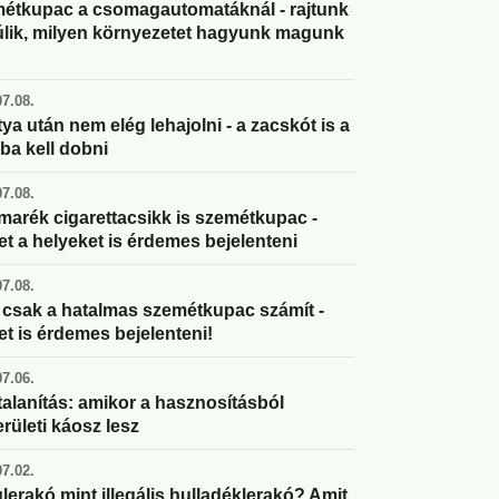
étkupac a csomagautomatáknál - rajtunk
úlik, milyen környezetet hagyunk magunk
7.08.
ya után nem elég lehajolni - a zacskót is a
ba kell dobni
7.08.
marék cigarettacsikk is szemétkupac -
et a helyeket is érdemes bejelenteni
7.08.
csak a hatalmas szemétkupac számít -
et is érdemes bejelenteni!
7.06.
alanítás: amikor a hasznosításból
rületi káosz lesz
7.02.
lerakó mint illegális hulladéklerakó? Amit