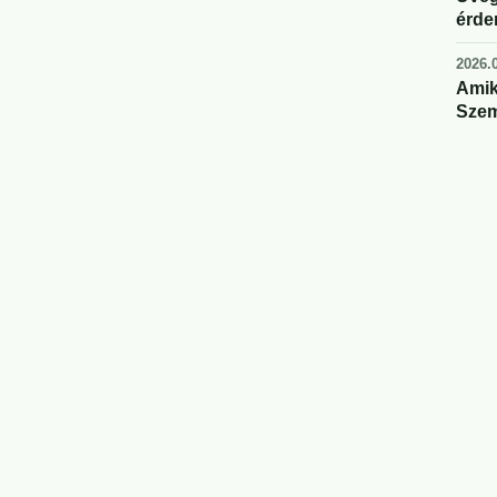
érde
2026.0
Amik
Szem