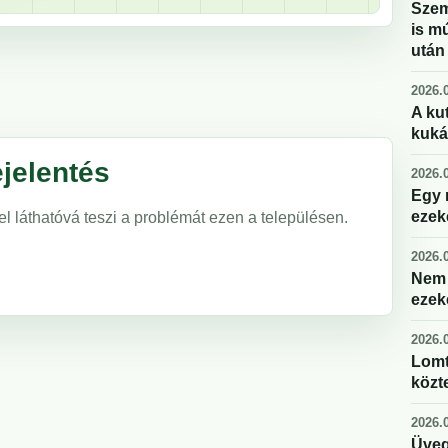
Szem
is m
után
2026.0
A kut
kuká
jelentés
2026.0
Egy 
ezek
el láthatóvá teszi a problémát ezen a településen.
2026.0
Nem 
ezek
2026.0
Lomt
közte
2026.0
Üveg