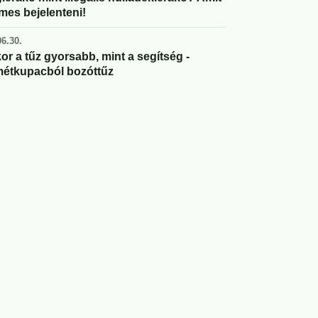
mes bejelenteni!
6.30.
or a tűz gyorsabb, mint a segítség -
étkupacból bozóttűz