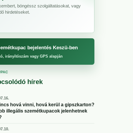
akembert, böngéssz szolgáltatásokat, vagy
ő hirdetéseket.
emétkupac bejelentés Keszü-ben
tó, irányítószám vagy GPS alapján
UPAC
csolódó hírek
7.16.
incs hová vinni, hová kerül a gipszkarton?
abb illegális szemétkupacok jelenhetnek
?
7.10.