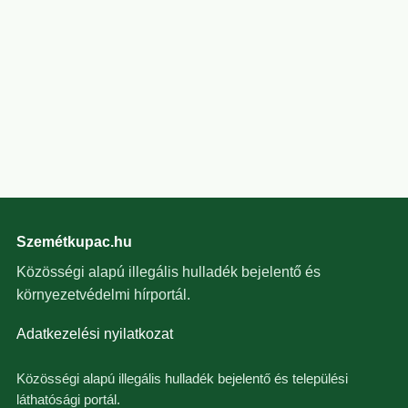
Szemétkupac.hu
Közösségi alapú illegális hulladék bejelentő és
környezetvédelmi hírportál.
Adatkezelési nyilatkozat
Közösségi alapú illegális hulladék bejelentő és települési
láthatósági portál.