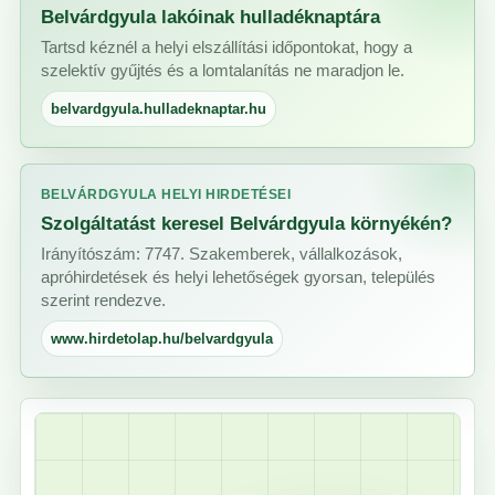
Belvárdgyula lakóinak hulladéknaptára
Tartsd kéznél a helyi elszállítási időpontokat, hogy a
szelektív gyűjtés és a lomtalanítás ne maradjon le.
belvardgyula.hulladeknaptar.hu
BELVÁRDGYULA HELYI HIRDETÉSEI
Szolgáltatást keresel Belvárdgyula környékén?
Irányítószám: 7747. Szakemberek, vállalkozások,
apróhirdetések és helyi lehetőségek gyorsan, település
szerint rendezve.
www.hirdetolap.hu/belvardgyula