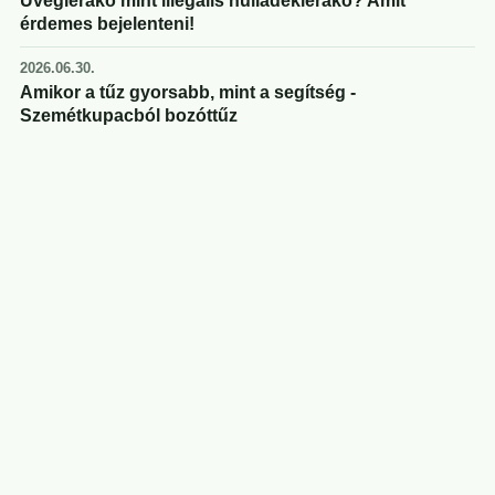
Üveglerakó mint illegális hulladéklerakó? Amit
érdemes bejelenteni!
2026.06.30.
Amikor a tűz gyorsabb, mint a segítség -
Szemétkupacból bozóttűz