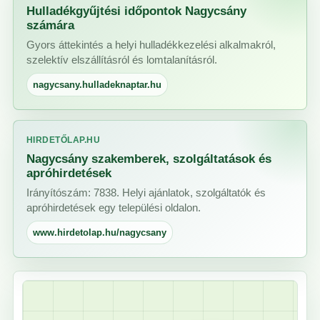
Hulladékgyűjtési időpontok Nagycsány
számára
Gyors áttekintés a helyi hulladékkezelési alkalmakról,
szelektív elszállításról és lomtalanításról.
nagycsany.hulladeknaptar.hu
HIRDETŐLAP.HU
Nagycsány szakemberek, szolgáltatások és
apróhirdetések
Irányítószám: 7838. Helyi ajánlatok, szolgáltatók és
apróhirdetések egy települési oldalon.
www.hirdetolap.hu/nagycsany