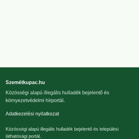
Szemétkupac.hu
Közösségi alapú illegális hulladék bejelentő és
környezetvédelmi hírportál.
Adatkezelési nyilatkozat
Közösségi alapú illegális hulladék bejelentő és települési
láthatósági portál.