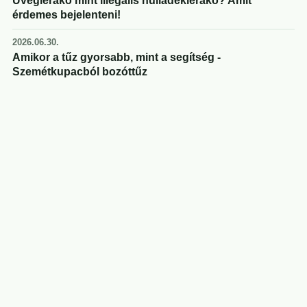
Üveglerakó mint illegális hulladéklerakó? Amit
érdemes bejelenteni!
2026.06.30.
Amikor a tűz gyorsabb, mint a segítség -
Szemétkupacból bozóttűz