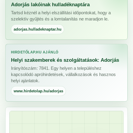
Adorjás lakóinak hulladéknaptára
Tartsd kéznél a helyi elszállítási időpontokat, hogy a
szelektív gyűjtés és a lomtalanítás ne maradjon le.
adorjas.hulladeknaptar.hu
HIRDETŐLAP.HU AJÁNLÓ
Helyi szakemberek és szolgáltatások: Adorjás
Irányítószám: 7841. Egy helyen a településhez
kapcsolódó apróhirdetések, vállalkozások és hasznos
helyi ajánlatok.
www.hirdetolap.hu/adorjas