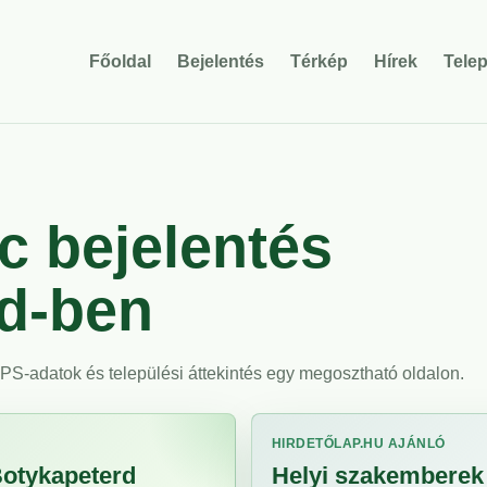
Főoldal
Bejelentés
Térkép
Hírek
Tele
 bejelentés
d-ben
 GPS-adatok és települési áttekintés egy megosztható oldalon.
HIRDETŐLAP.HU AJÁNLÓ
Botykapeterd
Helyi szakemberek 