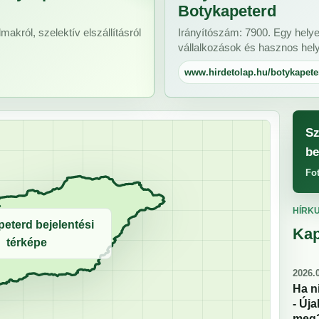
Botykapeterd
makról, szelektív elszállításról
Irányítószám: 7900. Egy helye
vállalkozások és hasznos helyi
www.hirdetolap.hu/botykapete
Sz
be
Fo
HÍRK
eterd bejelentési
Kap
térképe
2026.0
Ha n
- Új
meg