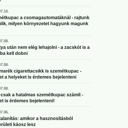
7.10.
étkupac a csomagautomatáknál - rajtunk
úlik, milyen környezetet hagyunk magunk
7.08.
ya után nem elég lehajolni - a zacskót is a
ba kell dobni
7.08.
marék cigarettacsikk is szemétkupac -
et a helyeket is érdemes bejelenteni
7.08.
csak a hatalmas szemétkupac számít -
et is érdemes bejelenteni!
7.06.
alanítás: amikor a hasznosításból
rületi káosz lesz