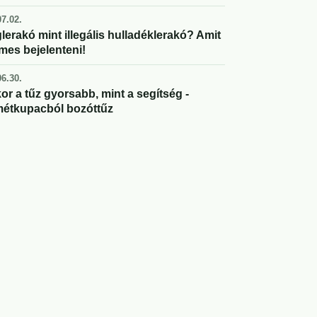
7.02.
lerakó mint illegális hulladéklerakó? Amit
mes bejelenteni!
6.30.
or a tűz gyorsabb, mint a segítség -
étkupacból bozóttűz