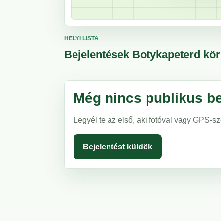
HELYI LISTA
Bejelentések Botykapeterd kö
Még nincs publikus be
Legyél te az első, aki fotóval vagy GPS-sz
Bejelentést küldök