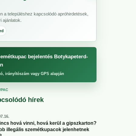
n a településhez kapcsolódó apróhirdetések,
 ajánlatok.
rd
emétkupac bejelentés Botykapeterd-
n
tó, irányítószám vagy GPS alapján
UPAC
csolódó hírek
7.16.
incs hová vinni, hová kerül a gipszkarton?
abb illegális szemétkupacok jelenhetnek
?