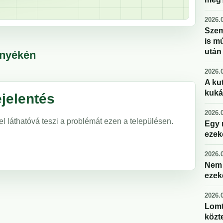
2026.0
Szem
is m
után
rnyékén
2026.0
A kut
kuká
jelentés
2026.0
el láthatóvá teszi a problémát ezen a településen.
Egy 
ezek
2026.0
Nem 
ezek
2026.0
Lomt
közte