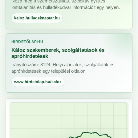
Nézd meg a szemétszállítás, szelektív gyűjtés,
lomtalanítás és hulladékudvar információit egy helyen.
kaloz.hulladeknaptar.hu
HIRDETŐLAP.HU
Káloz szakemberek, szolgáltatások és
apróhirdetések
Irányítószám: 8124. Helyi ajánlatok, szolgáltatók és
apróhirdetések egy települési oldalon.
www.hirdetolap.hu/kaloz