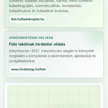
Szelektív hulladék elszállítás, házhoz menő szelektív
hulladékgyűjtés, szemétszállítás, lomtalanítás,
hulladékudvar és hulladékok lerakása.
fule.hulladeknaptar.hu
APRÓHIRDETÉSEK HELYBEN
Füle lakóinak hirdetési oldala
Irányítószám: 8157. Irányítószám alapján is könnyebb
megtalálni a környékbeli szakembereket, ajánlatokat és
szolgáltatásokat.
www.hirdetolap.hu/fule