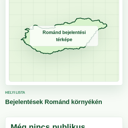
Románd bejelentési
térképe
HELYI LISTA
Bejelentések Románd környékén
Még nincs publikus