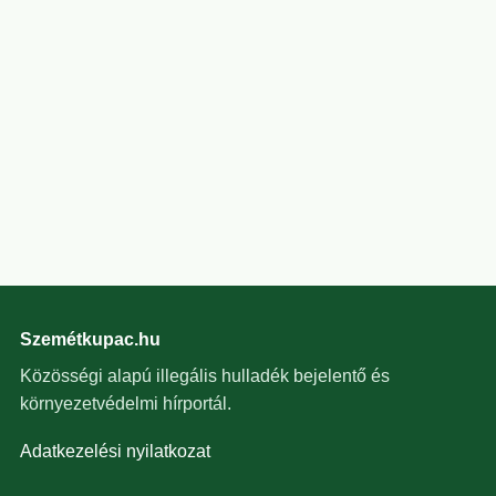
Szemétkupac.hu
Közösségi alapú illegális hulladék bejelentő és
környezetvédelmi hírportál.
Adatkezelési nyilatkozat