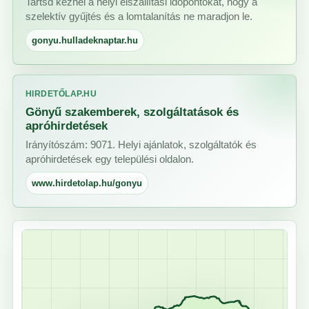
Tartsd kéznél a helyi elszállítási időpontokat, hogy a
szelektív gyűjtés és a lomtalanítás ne maradjon le.
gonyu.hulladeknaptar.hu
HIRDETŐLAP.HU
Gönyű szakemberek, szolgáltatások és
apróhirdetések
Irányítószám: 9071. Helyi ajánlatok, szolgáltatók és
apróhirdetések egy települési oldalon.
www.hirdetolap.hu/gonyu