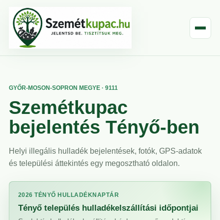
GYŐR-MOSON-SOPRON MEGYE · 9111
Szemétkupac
bejelentés Tényő-ben
Helyi illegális hulladék bejelentések, fotók, GPS-adatok
és települési áttekintés egy megosztható oldalon.
2026 TÉNYŐ HULLADÉKNAPTÁR
Tényő település hulladékelszállítási időpontjai