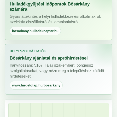
Hulladékgyűjtési időpontok Bősárkány
számára
Gyors áttekintés a helyi hulladékkezelési alkalmakról,
szelektív elszállításról és lomtalanításról.
bosarkany.hulladeknaptar.hu
HELYI SZOLGÁLTATÓK
Bősárkány ajánlatai és apróhirdetései
Irányítószám: 9167. Találj szakembert, böngéssz
szolgáltatásokat, vagy nézd meg a településhez kötődő
hirdetéseket.
www.hirdetolap.hu/bosarkany