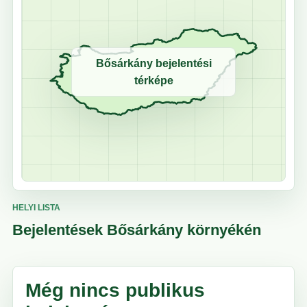
Bősárkány bejelentési
térképe
HELYI LISTA
Bejelentések Bősárkány környékén
Még nincs publikus