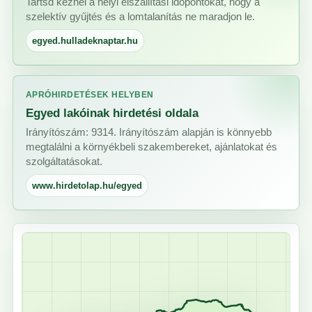
Tartsd kéznél a helyi elszállítási időpontokat, hogy a
szelektív gyűjtés és a lomtalanítás ne maradjon le.
egyed.hulladeknaptar.hu
APRÓHIRDETÉSEK HELYBEN
Egyed lakóinak hirdetési oldala
Irányítószám: 9314. Irányítószám alapján is könnyebb
megtalálni a környékbeli szakembereket, ajánlatokat és
szolgáltatásokat.
www.hirdetolap.hu/egyed