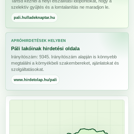
Tartsd kéznél a helyi elszállítási időpontokat, hogy a
szelektív gyűjtés és a lomtalanítás ne maradjon le.
pali.hulladeknaptar.hu
APRÓHIRDETÉSEK HELYBEN
Páli lakóinak hirdetési oldala
Irányítószám: 9345. Irányítószám alapján is könnyebb
megtalálni a környékbeli szakembereket, ajánlatokat és
szolgáltatásokat.
www.hirdetolap.hu/pali