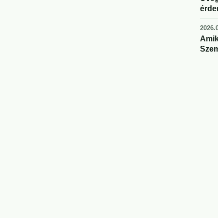
érde
2026.0
Amik
Szem