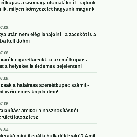
étkupac a csomagautomatáknál - rajtunk
úlik, milyen környezetet hagyunk magunk
7.08.
ya után nem elég lehajolni - a zacskót is a
ba kell dobni
7.08.
marék cigarettacsikk is szemétkupac -
et a helyeket is érdemes bejelenteni
7.08.
csak a hatalmas szemétkupac számít -
et is érdemes bejelenteni!
7.06.
alanítás: amikor a hasznosításból
rületi káosz lesz
7.02.
lerakó mint illegális hulladéklerakó? Amit