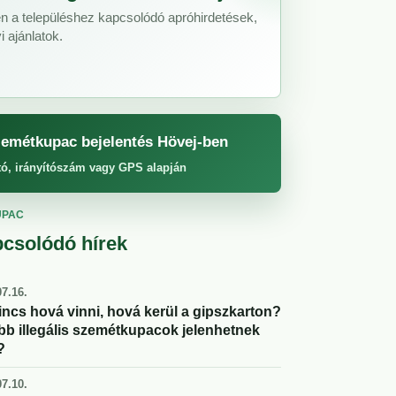
n a településhez kapcsolódó apróhirdetések,
 ajánlatok.
emétkupac bejelentés Hövej-ben
tó, irányítószám vagy GPS alapján
UPAC
csolódó hírek
7.16.
incs hová vinni, hová kerül a gipszkarton?
abb illegális szemétkupacok jelenhetnek
?
7.10.