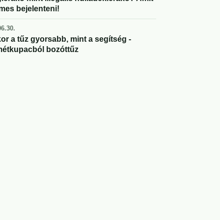
mes bejelenteni!
6.30.
or a tűz gyorsabb, mint a segítség -
étkupacból bozóttűz