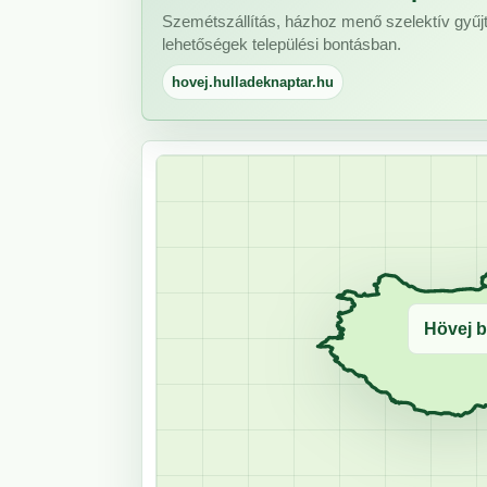
Szemétszállítás, házhoz menő szelektív gyűjt
lehetőségek települési bontásban.
hovej.hulladeknaptar.hu
Hövej b