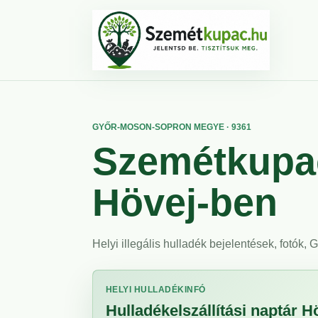
GYŐR-MOSON-SOPRON MEGYE · 9361
Szemétkupac
Hövej-ben
Helyi illegális hulladék bejelentések, fotók,
HELYI HULLADÉKINFÓ
Hulladékelszállítási naptár H