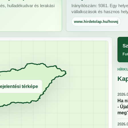
és, hulladékudvar és lerakási
Irányítószám: 9361. Egy helye
vállalkozások és hasznos helyi
www.hirdetolap.hu/hovej
Sz
Fo
HÍRK
Kap
ejelentési térképe
2026.0
Ha n
- Új
meg
2026.0