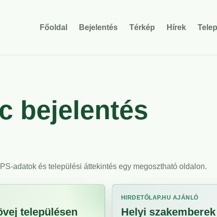
Főoldal
Bejelentés
Térkép
Hírek
Tele
 bejelentés
 GPS-adatok és települési áttekintés egy megosztható oldalon.
HIRDETŐLAP.HU AJÁNLÓ
övej településen
Helyi szakemberek 