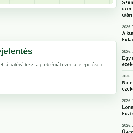
Szem
is m
után
2026.0
A kut
kuká
jelentés
2026.0
Egy 
ezek
el láthatóvá teszi a problémát ezen a településen.
2026.0
Nem 
ezek
2026.0
Lomt
közte
2026.0
Üveg