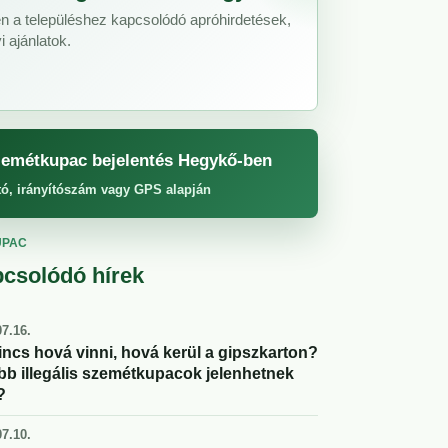
n a településhez kapcsolódó apróhirdetések,
 ajánlatok.
emétkupac bejelentés Hegykő-ben
tó, irányítószám vagy GPS alapján
UPAC
csolódó hírek
7.16.
incs hová vinni, hová kerül a gipszkarton?
abb illegális szemétkupacok jelenhetnek
?
7.10.