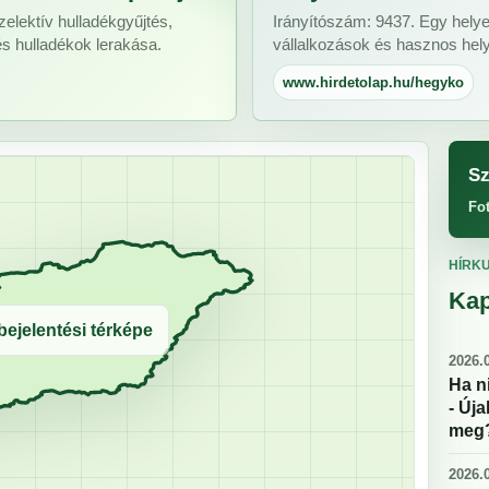
zelektív hulladékgyűjtés,
Irányítószám: 9437. Egy helye
és hulladékok lerakása.
vállalkozások és hasznos helyi
www.hirdetolap.hu/hegyko
Sz
Fo
HÍRK
Kap
ejelentési térképe
2026.0
Ha n
- Új
meg
2026.0