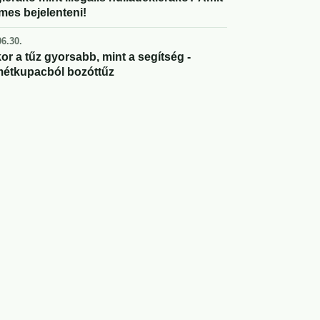
mes bejelenteni!
6.30.
or a tűz gyorsabb, mint a segítség -
étkupacból bozóttűz