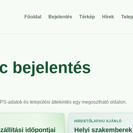
Főoldal
Bejelentés
Térkép
Hírek
Tele
 bejelentés
 GPS-adatok és települési áttekintés egy megosztható oldalon.
HIRDETŐLAP.HU AJÁNLÓ
állítási időpontjai
Helyi szakemberek 