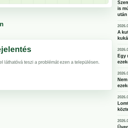
Szem
is m
után
én
2026.0
A kut
kuká
jelentés
2026.0
Egy 
ezek
el láthatóvá teszi a problémát ezen a településen.
2026.0
Nem 
ezek
2026.0
Lomt
közte
2026.0
Üveg