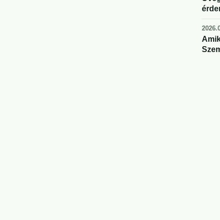
érde
2026.0
Amik
Szem