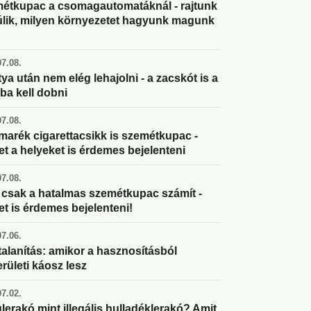
étkupac a csomagautomatáknál - rajtunk
úlik, milyen környezetet hagyunk magunk
7.08.
ya után nem elég lehajolni - a zacskót is a
ba kell dobni
7.08.
marék cigarettacsikk is szemétkupac -
et a helyeket is érdemes bejelenteni
7.08.
csak a hatalmas szemétkupac számít -
et is érdemes bejelenteni!
7.06.
alanítás: amikor a hasznosításból
rületi káosz lesz
7.02.
lerakó mint illegális hulladéklerakó? Amit