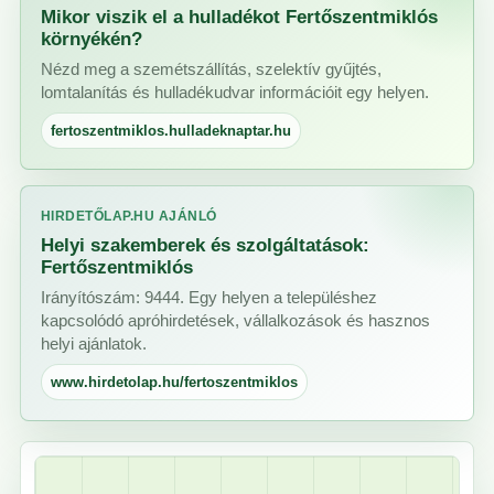
Mikor viszik el a hulladékot Fertőszentmiklós
környékén?
Nézd meg a szemétszállítás, szelektív gyűjtés,
lomtalanítás és hulladékudvar információit egy helyen.
fertoszentmiklos.hulladeknaptar.hu
HIRDETŐLAP.HU AJÁNLÓ
Helyi szakemberek és szolgáltatások:
Fertőszentmiklós
Irányítószám: 9444. Egy helyen a településhez
kapcsolódó apróhirdetések, vállalkozások és hasznos
helyi ajánlatok.
www.hirdetolap.hu/fertoszentmiklos